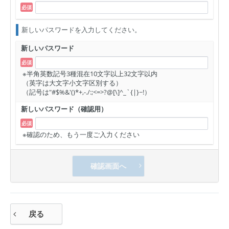
新しいパスワードを入力してください。
新しいパスワード
※半角英数記号3種混在10文字以上32文字以内
（英字は大文字小文字区別する）
（記号は"#$%&'()*+,-./:;<=>?@[\]^_`{|}~!）
新しいパスワード（確認用）
※確認のため、もう一度ご入力ください
確認画面へ
戻る